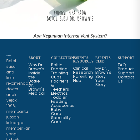
Apa Kegunaan Internal Vent System?
ABOUT
COLLECTIONS
PARENTS
PARENTS
SUPPORT
Botol
RESOURCES
CLUB
Why Dr.
Bottle
FAQ
susu
Clinical
My Dr.
Brown's
Feeding
Product
anti
Research
Brown's
Inside
Trainiing
Support
Parenting
Story
the
Cups
Contact
kolik
Hub
Your
Bottle
Pacifiers
Us
rekomendasi
Story
Dr.
&
dokter
Brown's
Teethers
Medical
Electrics
anak.
Toddler
Sejak
Feeding
Accecories
1996,
Baby
membantu
Care
jutaan
Speciality
Care
keluarga
memberikan
yang
terbaik