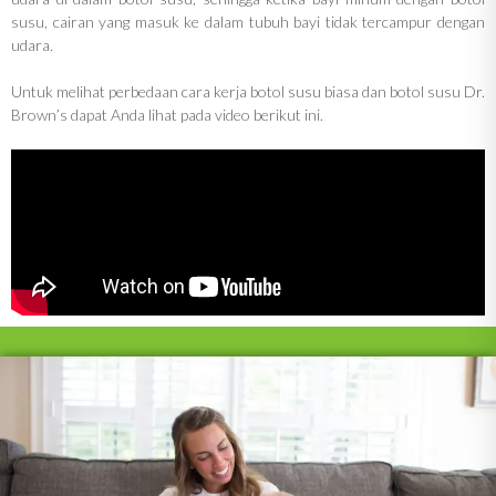
susu, cairan yang masuk ke dalam tubuh bayi tidak tercampur dengan
udara.
Untuk melihat perbedaan cara kerja botol susu biasa dan botol susu Dr.
Brown’s dapat Anda lihat pada video berikut ini.