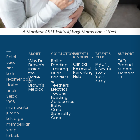
6 Manfaat ASI Eksklusif bagi Moms dan si Kecil
ABOUT
COLLECTIONS
PARENTS
PARENTS
SUPPORT
Botol
RESOURCES
CLUB
Why Dr.
Bottle
FAQ
susu
Clinical
My Dr.
Brown's
Feeding
Product
anti
Research
Brown's
Inside
Trainiing
Support
Parenting
Story
the
Cups
Contact
kolik
Hub
Your
Bottle
Pacifiers
Us
rekomendasi
Story
Dr.
&
dokter
Brown's
Teethers
Medical
Electrics
anak.
Toddler
Sejak
Feeding
Accecories
1996,
Baby
membantu
Care
jutaan
Speciality
Care
keluarga
memberikan
yang
terbaik