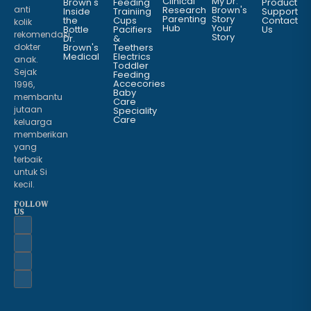
Clinical
My Dr.
Brown's
Feeding
Product
anti
Research
Brown's
Inside
Trainiing
Support
Parenting
Story
the
Cups
Contact
kolik
Hub
Your
Bottle
Pacifiers
Us
rekomendasi
Story
Dr.
&
dokter
Brown's
Teethers
Medical
Electrics
anak.
Toddler
Sejak
Feeding
Accecories
1996,
Baby
membantu
Care
jutaan
Speciality
Care
keluarga
memberikan
yang
terbaik
untuk Si
kecil.
FOLLOW
US