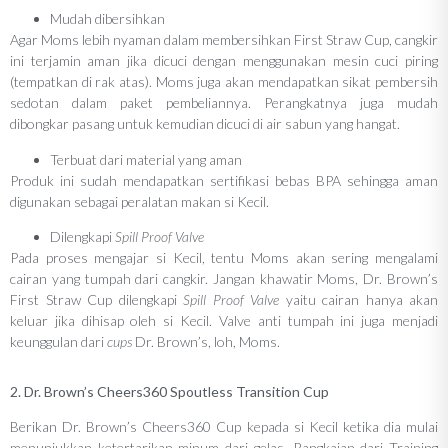
Mudah dibersihkan
Agar Moms lebih nyaman dalam membersihkan First Straw Cup, cangkir
ini terjamin aman jika dicuci dengan menggunakan mesin cuci piring
(tempatkan di rak atas). Moms juga akan mendapatkan sikat pembersih
sedotan dalam paket pembeliannya. Perangkatnya juga mudah
dibongkar pasang untuk kemudian dicuci di air sabun yang hangat.
Terbuat dari material yang aman
Produk ini sudah mendapatkan sertifikasi bebas BPA sehingga aman
digunakan sebagai peralatan makan si Kecil.
Dilengkapi
Spill Proof Valve
Pada proses mengajar si Kecil, tentu Moms akan sering mengalami
cairan yang tumpah dari cangkir. Jangan khawatir Moms, Dr. Brown’s
First Straw Cup dilengkapi
Spill Proof Valve
yaitu cairan hanya akan
keluar jika dihisap oleh si Kecil. Valve anti tumpah ini juga menjadi
keunggulan dari
cups
Dr. Brown’s, loh, Moms.
2. Dr. Brown’s Cheers360 Spoutless Transition Cup
Berikan Dr. Brown’s Cheers360 Cup kepada si Kecil ketika dia mulai
menunjukkan ketertarikan minum dari gelas. Rangkaian dari Training