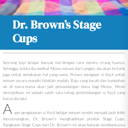
Dr. Brown’s Stage
Cups
Seorang bayi belajar banyak hal dengan cara meniru orang tuanya.
Sehingga, ketika dia melihat Moms minum dari cangkir, dia akan tertarik
juga untuk melakukan hal yang sama. Proses mengajar si Kecil untuk
minum secara mandiri tidaklah mudah. Baju yang basah dan tumpahan
air di mana-mana akan jadi pemandangan biasa bagi Moms. Meski
merepotkan, ini adalah salah satu tahap perkembangan si Kecil yang
harus dia lalui.
A
gar pengalaman si Kecil belajar minum sendiri menjadi jauh lebih
menyenangkan, Dr. Brown’s menghadirkan produk Stage Cups.
Rangkaian Stage Cups dari Dr. Brown’s ini akan banyak membantunya