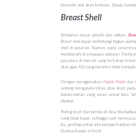
khawatir alat akan terlepas. Sebab, hamp
Breast Shell
Berbahan dasar plastik dan silikon,
Brea
Breast shell
dapat melindungi bagian puti
shell
di pasaran. Namun, pada umumny
membasahi bra maupun pakaian. Pastika
payudara di daerah yang tertutupi
breast
atas agar ASI yang menetes tidak tumpah
Dengan menggunakan
Nipple Shield
dan
sedang mengalami iritasi atau lecet pad
bahan-bahan yang aman untuk bayi. Sel
dipakai.
Puting lecet dan berdarah bisa disebabk
yang tidak tepat, sehingga saat menyusu
itu, penting untuk kita memperhatikan t
Eksklusif pada si Kecil!