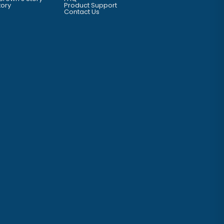
tory
Product Support
Contact Us