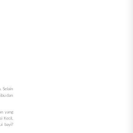
. Selain
 ibu dan
an yang
i Kecil,
i bayi?