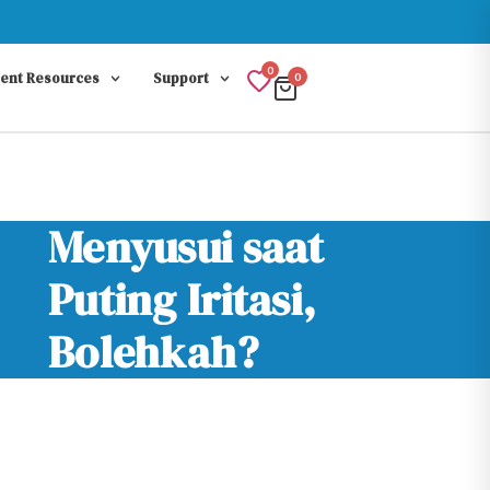
0
rent Resources
Support
0
Menyusui saat
Puting Iritasi,
Bolehkah?