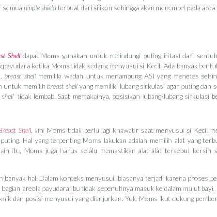
ir semua
nipple shield
terbuat dari silikon sehingga akan menempel pada area 
st Shell
dapat Moms gunakan untuk melindungi puting iritasi dari sentuh
ng payudara ketika Moms tidak sedang menyusui si Kecil. Ada banyak bent
a,
breast shell
memiliki wadah untuk menampung ASI yang menetes sehin
n untuk memilih
breast shell
yang memiliki lubang sirkulasi agar puting dan 
 shell
tidak lembab. Saat memakainya, posisikan lubang-lubang sirkulasi b
.
Breast Shell
, kini Moms tidak perlu lagi khawatir saat menyusui si Kecil 
a puting. Hal yang terpenting Moms lakukan adalah memilih alat yang terb
ain itu, Moms juga harus selalu memastikan alat-alat tersebut bersih 
an banyak hal. Dalam konteks menyusui, biasanya terjadi karena proses p
i, bagian areola payudara ibu tidak sepenuhnya masuk ke dalam mulut bayi
eknik dan posisi menyusui yang dianjurkan. Yuk, Moms ikut dukung pember