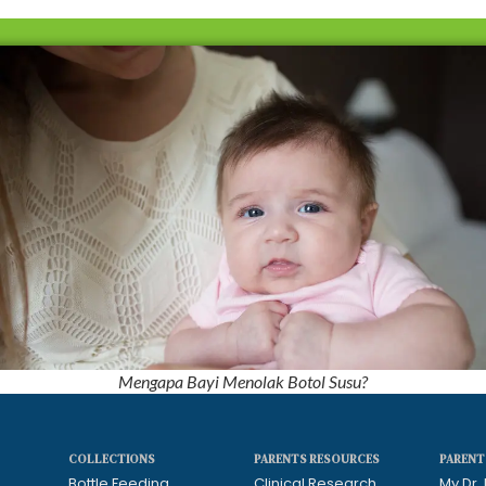
Mengapa Bayi Menolak Botol Susu?
COLLECTIONS
PARENTS RESOURCES
PARENT
Bottle Feeding
Clinical Research
My Dr.