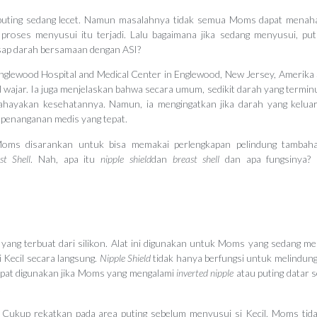
 puting sedang lecet. Namun masalahnya tidak semua Moms dapat menah
proses menyusui itu terjadi. Lalu bagaimana jika sedang menyusui, puti
gisap darah bersamaan dengan ASI?
nglewood Hospital and Medical Center in Englewood, New Jersey, Amerika 
l wajar. Ia juga menjelaskan bahwa secara umum, sedikit darah yang termi
bahayakan kesehatannya. Namun, ia mengingatkan jika darah yang kelua
 penanganan medis yang tepat.
t, Moms disarankan untuk bisa memakai perlengkapan pelindung tambah
st Shell
. Nah, apa itu
nipple shield
dan
breast shell
dan apa fungsinya? 
yang terbuat dari silikon. Alat ini digunakan untuk Moms yang sedang me
si Kecil secara langsung.
Nipple Shield
tidak hanya berfungsi untuk melindung
 dapat digunakan jika Moms yang mengalami
inverted nipple
atau puting datar 
.
ukup rekatkan pada area puting sebelum menyusui si Kecil. Moms tida