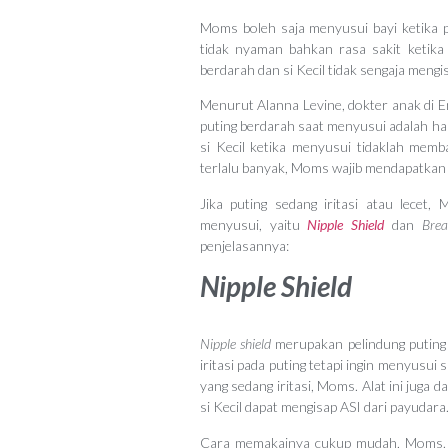
Moms boleh saja menyusui bayi ketika
tidak nyaman bahkan rasa sakit ketika 
berdarah dan si Kecil tidak sengaja men
Menurut Alanna Levine, dokter anak di E
puting berdarah saat menyusui adalah ha
si Kecil ketika menyusui tidaklah mem
terlalu banyak, Moms wajib mendapatkan
Jika puting sedang iritasi atau lece
menyusui, yaitu
Nipple Shield
dan
Brea
penjelasannya:
Nipple Shield
Nipple shield
merupakan pelindung puting 
iritasi pada puting tetapi ingin menyusui 
yang sedang iritasi, Moms. Alat ini juga
si Kecil dapat mengisap ASI dari payudara
Cara memakainya cukup mudah, Moms. C