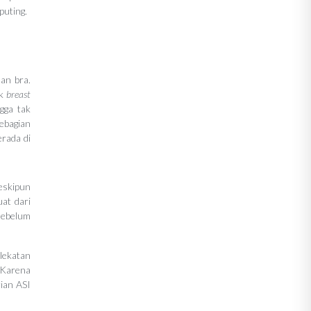
puting.
an bra.
uk
breast
gga tak
sebagian
erada di
meskipun
uat dari
sebelum
elekatan
. Karena
ian ASI