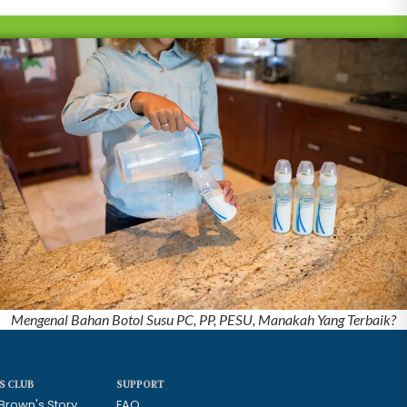
Mengenal Bahan Botol Susu PC, PP, PESU, Manakah Yang Terbaik?
S CLUB
SUPPORT
 Brown's Story
FAQ