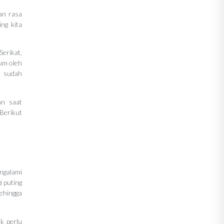
an rasa
ng kita
Serikat,
num oleh
r sudah
an saat
Berikut
ngalami
i puting
sehingga
k perlu