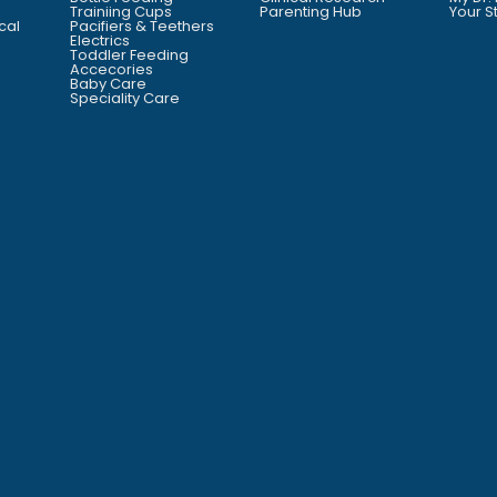
Trainiing Cups
Parenting Hub
Your S
cal
Pacifiers & Teethers
Electrics
Toddler Feeding
Accecories
Baby Care
Speciality Care