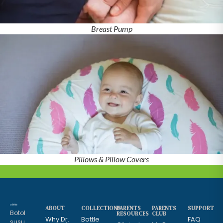
Breast Pump
Pillows & Pillow Covers
ABOUT
COLLECTIONS
PARENTS
PARENTS
SUPPORT
Botol
RESOURCES
CLUB
Why Dr.
Bottle
FAQ
susu