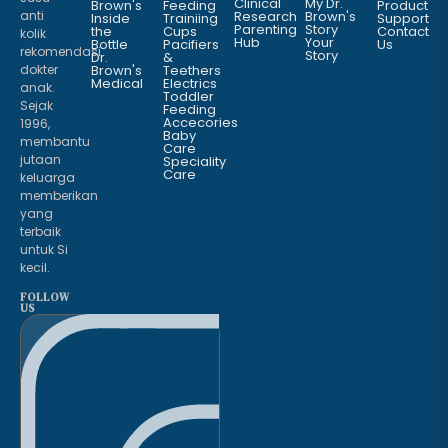
Clinical
My Dr.
Brown's
Feeding
Product
anti
Research
Brown's
Inside
Trainiing
Support
Parenting
Story
the
Cups
Contact
kolik
Hub
Your
Bottle
Pacifiers
Us
rekomendasi
Story
Dr.
&
dokter
Brown's
Teethers
Medical
Electrics
anak.
Toddler
Sejak
Feeding
Accecories
1996,
Baby
membantu
Care
jutaan
Speciality
Care
keluarga
memberikan
yang
terbaik
untuk Si
kecil.
FOLLOW
US