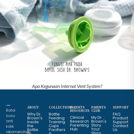
Apa Kegunaan Internal Vent System?
ABOUT
COLLECTIONS
PARENTS
PARENTS
SUPPORT
Botol
RESOURCES
CLUB
Why Dr.
Bottle
FAQ
susu
Clinical
My Dr.
Brown's
Feeding
Product
anti
Research
Brown's
Inside
Trainiing
Support
Parenting
Story
the
Cups
Contact
kolik
Hub
Your
Bottle
Pacifiers
Us
rekomendasi
Story
Dr.
&