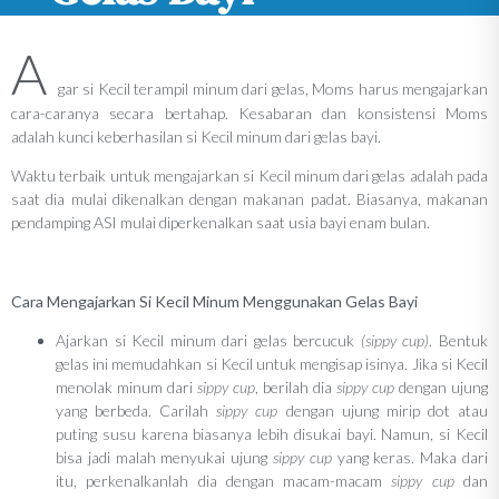
A
gar si Kecil terampil minum dari gelas, Moms harus mengajarkan
cara-caranya secara bertahap. Kesabaran dan konsistensi Moms
adalah kunci keberhasilan si Kecil minum dari gelas bayi.
Waktu terbaik untuk mengajarkan si Kecil minum dari gelas adalah pada
saat dia mulai dikenalkan dengan makanan padat. Biasanya, makanan
pendamping ASI mulai diperkenalkan saat usia bayi enam bulan.
Cara Mengajarkan Si Kecil Minum Menggunakan Gelas Bayi
Ajarkan si Kecil minum dari gelas bercucuk
(sippy cup)
. Bentuk
gelas ini memudahkan si Kecil untuk mengisap isinya. Jika si Kecil
menolak minum dari
sippy cup
, berilah dia
sippy cup
dengan ujung
yang berbeda. Carilah
sippy cup
dengan ujung mirip dot atau
puting susu karena biasanya lebih disukai bayi. Namun, si Kecil
bisa jadi malah menyukai ujung
sippy cup
yang keras. Maka dari
itu, perkenalkanlah dia dengan macam-macam
sippy cup
dan