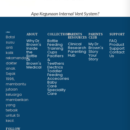
Apa Kegunaan Internal Vent System?
ABOUT
COLLECTIONS
PARENTS
PARENTS
SUPPORT
Botol
RESOURCES
CLUB
Why Dr.
Bottle
FAQ
susu
Clinical
My Dr.
Brown's
Feeding
Product
anti
Research
Brown's
Inside
Trainiing
Support
Parenting
Story
the
Cups
Contact
kolik
Hub
Your
Bottle
Pacifiers
Us
rekomendasi
Story
Dr.
&
dokter
Brown's
Teethers
Medical
Electrics
anak.
Toddler
Sejak
Feeding
Accecories
1996,
Baby
membantu
Care
jutaan
Speciality
Care
keluarga
memberikan
yang
terbaik
untuk Si
kecil.
FOLLOW