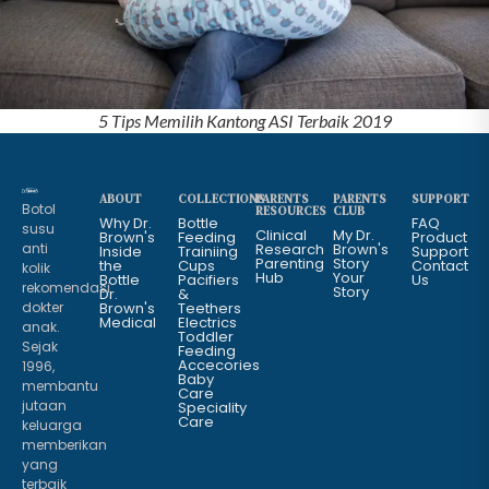
5 Tips Memilih Kantong ASI Terbaik 2019
ABOUT
COLLECTIONS
PARENTS
PARENTS
SUPPORT
Botol
RESOURCES
CLUB
Why Dr.
Bottle
FAQ
susu
Clinical
My Dr.
Brown's
Feeding
Product
anti
Research
Brown's
Inside
Trainiing
Support
Parenting
Story
the
Cups
Contact
kolik
Hub
Your
Bottle
Pacifiers
Us
rekomendasi
Story
Dr.
&
dokter
Brown's
Teethers
Medical
Electrics
anak.
Toddler
Sejak
Feeding
Accecories
1996,
Baby
membantu
Care
jutaan
Speciality
Care
keluarga
memberikan
yang
terbaik