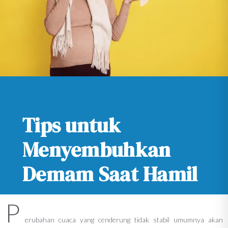
Tips untuk
Menyembuhkan
Demam Saat Hamil
P
erubahan cuaca yang cenderung tidak stabil umumnya akan