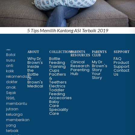
5 Tips Memilih Kantong ASI Terbaik 2019
ABOUT
COLLECTIONS
PARENTS
PARENTS
SUPPORT
Botol
RESOURCES
CLUB
Why Dr.
Bottle
FAQ
susu
Clinical
My Dr.
Brown's
Feeding
Product
anti
Research
Brown's
Inside
Trainiing
Support
Parenting
Story
the
Cups
Contact
kolik
Hub
Your
Bottle
Pacifiers
Us
rekomendasi
Story
Dr.
&
dokter
Brown's
Teethers
Medical
Electrics
anak.
Toddler
Sejak
Feeding
Accecories
1996,
Baby
membantu
Care
jutaan
Speciality
Care
keluarga
memberikan
yang
terbaik