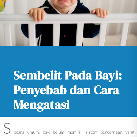
Sembelit Pada Bayi:
Penyebab dan Cara
Mengatasi
S
ecara umum, bayi belum memiliki sistem pencernaan yang