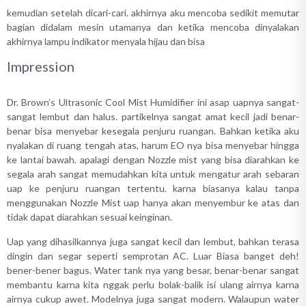
kemudian setelah dicari-cari. akhirnya aku mencoba sedikit memutar
bagian didalam mesin utamanya dan ketika mencoba dinyalakan
akhirnya lampu indikator menyala hijau dan bisa
Impression
Dr. Brown’s Ultrasonic Cool Mist Humidifier ini asap uapnya sangat-
sangat lembut dan halus. partikelnya sangat amat kecil jadi benar-
benar bisa menyebar kesegala penjuru ruangan. Bahkan ketika aku
nyalakan di ruang tengah atas, harum EO nya bisa menyebar hingga
ke lantai bawah. apalagi dengan Nozzle mist yang bisa diarahkan ke
segala arah sangat memudahkan kita untuk mengatur arah sebaran
uap ke penjuru ruangan tertentu. karna biasanya kalau tanpa
menggunakan Nozzle Mist uap hanya akan menyembur ke atas dan
tidak dapat diarahkan sesuai keinginan.
Uap yang dihasilkannya juga sangat kecil dan lembut, bahkan terasa
dingin dan segar seperti semprotan AC. Luar Biasa banget deh!
bener-bener bagus. Water tank nya yang besar, benar-benar sangat
membantu karna kita nggak perlu bolak-balik isi ulang airnya karna
airnya cukup awet. Modelnya juga sangat modern. Walaupun water