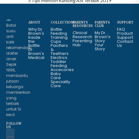
5 Tips Memilih Kantong ASI Terbaik 2019
ABOUT
COLLECTIONS
PARENTS
PARENTS
SUPPORT
Botol
RESOURCES
CLUB
Why Dr.
Bottle
FAQ
susu
Clinical
My Dr.
Brown's
Feeding
Product
anti
Research
Brown's
Inside
Trainiing
Support
Parenting
Story
the
Cups
Contact
kolik
Hub
Your
Bottle
Pacifiers
Us
rekomendasi
Story
Dr.
&
dokter
Brown's
Teethers
Medical
Electrics
anak.
Toddler
Sejak
Feeding
Accecories
1996,
Baby
membantu
Care
jutaan
Speciality
Care
keluarga
memberikan
yang
terbaik
untuk Si
kecil.
FOLLOW
US