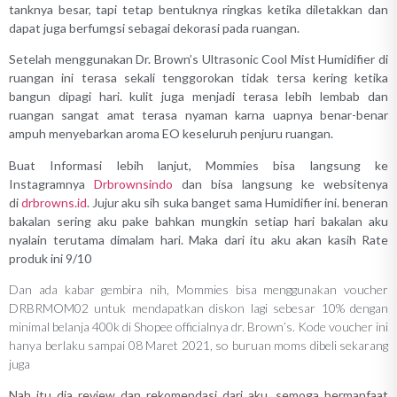
tanknya besar, tapi tetap bentuknya ringkas ketika diletakkan dan
dapat juga berfumgsi sebagai dekorasi pada ruangan.
Setelah menggunakan Dr. Brown’s Ultrasonic Cool Mist Humidifier di
ruangan ini terasa sekali tenggorokan tidak tersa kering ketika
bangun dipagi hari. kulit juga menjadi terasa lebih lembab dan
ruangan sangat amat terasa nyaman karna uapnya benar-benar
ampuh menyebarkan aroma EO keseluruh penjuru ruangan.
Buat Informasi lebih lanjut, Mommies bisa langsung ke
Instagramnya
Drbrownsindo
dan bisa langsung ke websitenya
di
drbrowns.id
. Jujur aku sih suka banget sama Humidifier ini. beneran
bakalan sering aku pake bahkan mungkin setiap hari bakalan aku
nyalain terutama dimalam hari. Maka dari itu aku akan kasih Rate
produk ini 9/10
Dan ada kabar gembira nih, Mommies bisa menggunakan voucher
DRBRMOM02 untuk mendapatkan diskon lagi sebesar 10% dengan
minimal belanja 400k di Shopee officialnya dr. Brown’s. Kode voucher ini
hanya berlaku sampai 08 Maret 2021, so buruan moms dibeli sekarang
juga
Nah itu dia review dan rekomendasi dari aku, semoga bermanfaat