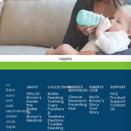
nipples
ABOUT
COLLECTIONS
PARENTS
PARENTS
SUPPORT
Botol
RESOURCES
CLUB
Why Dr.
Bottle
FAQ
susu
Clinical
My Dr.
Brown's
Feeding
Product
anti
Research
Brown's
Inside
Trainiing
Support
Parenting
Story
the
Cups
Contact
kolik
Hub
Your
Bottle
Pacifiers
Us
rekomendasi
Story
Dr.
&
dokter
Brown's
Teethers
Medical
Electrics
anak.
Toddler
Sejak
Feeding