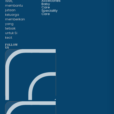
Accecories
1996,
Baby
membantu
Care
jutaan
Speciality
Care
keluarga
memberikan
yang
terbaik
untuk Si
kecil.
FOLLOW
US