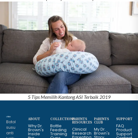
5 Tips Memilih Kantong ASI Terbaik 2019
ABOUT
COLLECTIONS
PARENTS
PARENTS
SUPPORT
Botol
RESOURCES
CLUB
Why Dr.
Bottle
FAQ
susu
Clinical
My Dr.
Brown's
Feeding
Product
anti
Research
Brown's
Inside
Trainiing
Support
Parenting
Story
the
Cups
Contact