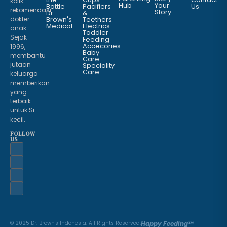
kolik
Hub
Your
Bottle
Pacifiers
Us
rekomendasi
Story
Dr.
&
dokter
Brown's
Teethers
Medical
Electrics
anak.
Toddler
Sejak
Feeding
Accecories
1996,
Baby
membantu
Care
jutaan
Speciality
Care
keluarga
memberikan
yang
terbaik
untuk Si
kecil.
FOLLOW
US
© 2025 Dr. Brown's Indonesia. All Rights Reserved.
Happy Feeding™