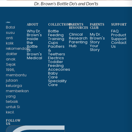
Dr. Brown's Bottle Do's and Don'ts
ABOUT
COLLECTIONS
PARENTS
PARENTS
SUPPORT
Botol
RESOURCES
CLUB
Why Dr.
Bottle
FAQ
susu
Clinical
My Dr.
Brown's
Feeding
Product
anti
Research
Brown's
Inside
Trainiing
Support
Parenting
Story
the
Cups
Contact
kolik
Hub
Your
Bottle
Pacifiers
Us
rekomendasi
Story
Dr.
&
dokter
Brown's
Teethers
Medical
Electrics
anak.
Toddler
Sejak
Feeding
Accecories
1996,
Baby
membantu
Care
jutaan
Speciality
Care
keluarga
memberikan
yang
terbaik
untuk Si
kecil.
FOLLOW
US