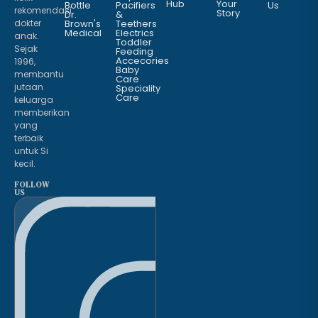
Hub
Your
Bottle
Pacifiers
Us
rekomendasi
Story
Dr.
&
dokter
Brown's
Teethers
Medical
Electrics
anak.
Toddler
Sejak
Feeding
Accecories
1996,
Baby
membantu
Care
jutaan
Speciality
Care
keluarga
memberikan
yang
terbaik
untuk Si
kecil.
FOLLOW
US