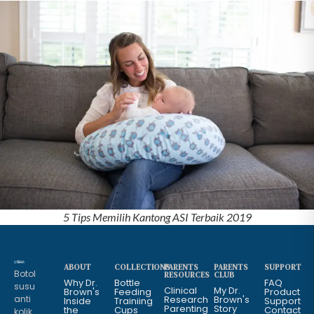
5 Tips Memilih Kantong ASI Terbaik 2019
ABOUT
COLLECTIONS
PARENTS
PARENTS
SUPPORT
Botol
RESOURCES
CLUB
Why Dr.
Bottle
FAQ
susu
Clinical
My Dr.
Brown's
Feeding
Product
anti
Research
Brown's
Inside
Trainiing
Support
Parenting
Story
the
Cups
Contact
kolik