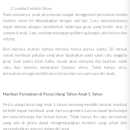
Lomba Fashion Show
Pada umumnya, anak perempuan sangat menggemari permainan lomba
fashion show ini dibandingkan dengan laki-laki. Cara memainkannya
dapat dimulai dengan membentuk beberapa grup yang terdiri atas 3
sampai 4 anak. Lalu, masing-masing grup diberi gulungan pita kertas dan
selotip.
Beri mereka arahan bahwa mereka hanya punya waktu 20 menut
untuk membuat pakaian yang akan dipakaikan pada salah satu anggota
grup. Saat waktu telah habis, musik akan menyala dan biarkan salah
satu dari mereka melakukan fashion show. Tidak hanya seru,
permainan ini juga melatih daya kreasi dan rasa percaya diri anak.
Manfaat Permainan di Pesta Ulang Tahun Anak 5 Tahun
Pesta ulang tahun bagi anak 5 tahun memang memiliki banyak manfaat
terlebih dapat membuat anak merasa gembira karena dapat berkumpul
bersama keluarga dan teman-teman. Tidak hanya itu saja, permainan
yang ada di pesta dapat mengembangkan koneksi yang sehat dan
menumbuhkan potensi dalam diri anak.