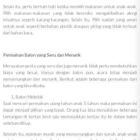
Selain itu, perlu berhati-hati ketika memilih makanan untuk anak-anak.
Pilih makanan-makanan yang tidak beresiko mengakibatkan alergi
misalnya seperti kacang-kacangan. Selain itu, Pilih wadah yang aman
untuk anak seperti berbahan plastik ataupun piring yang tidak terbuat
dari bahan kaca.
Permainan Balon yang Seru dan Menarik
Merayakan pesta yang seru dan juga menarik tidak perlu membutuhkan
biaya yang besar. Hanya dengan balon pun, acara tetap menjadi
menyenangkan dan menarik. Berikut adalah beberapa permainan dari
balon yang bisa dicoba:
Balon Meledak
Saat mencari permainan ulang tahun anak 5 tahun maka permainan ini
dapat menjadi pilihan yang tepat. Orang tua bisa menuliskan beberapa
tantangan di kertas kecil lalu memasukkan kertas itu ke dalam balon
sebelum ditiup.
Setelah itu, mainkan musik yang menyenangkan dan suruh anak-anak