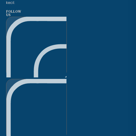
kecil.
FOLLOW
US