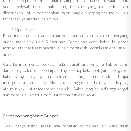
untuk menepuk balon di udara sampai musik berhenti. Saat musik
sudah selesai, maka anak paling terakhir yang menepuk balon
diharuskan untuk memecahkan balon yang dia pegang dan melakukan
tantangan yang ada di dalamnya.
Oper Balon
Balon memang salah satu mainan kesukaan anak-anak khususnya yang
sudah menginjak usia 5 tahunan. Permainan oper balon ini dapat
menjadi alternatif saat orang tua ingin mengasah kecerdasan otak anak-
anak.
Cara bermainnya pun cukup mudah, suruh anak-anak untuk berbaris
dan terbagi dalam dua kelompok. Tugas setiap kelompok yaitu mengoper
balon yang dipegang anak pertama menuju anak terakhir tanpa
menggunakan tangan. Mereka dapat menggunakan baju, wajah, kepala,
ataupun kaki untuk mengoper balon itu. Balon yang jatuh dianggap gagal
dan mereka pun harus memulai permainan dari awal.
Permainan yang Minim Budget
Tidak hanya balon, masih ada beragam permainan lain yang tidak