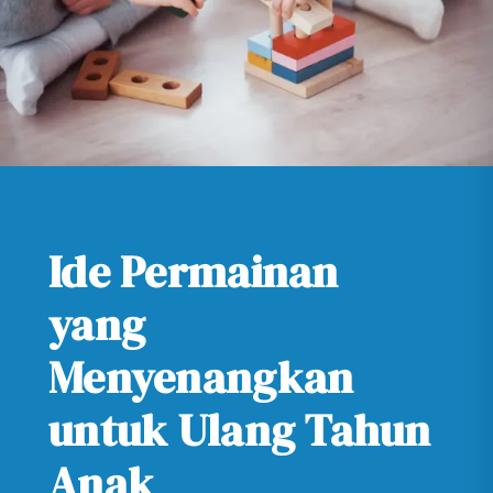
Ide Permainan
yang
Menyenangkan
untuk Ulang Tahun
Anak