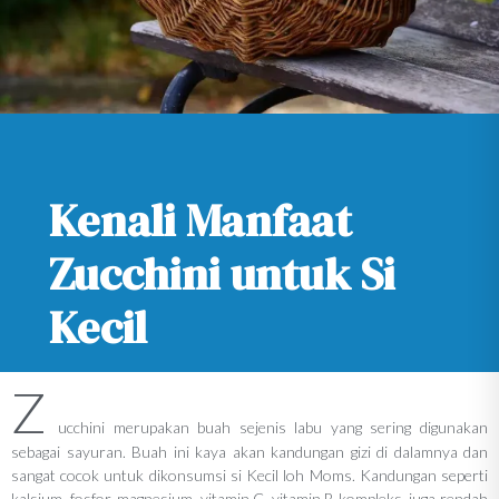
Kenali Manfaat
Zucchini untuk Si
Kecil
Z
ucchini merupakan buah sejenis labu yang sering digunakan
sebagai sayuran. Buah ini kaya akan kandungan gizi di dalamnya dan
sangat cocok untuk dikonsumsi si Kecil loh Moms. Kandungan seperti
kalsium, fosfor, magnesium, vitamin C, vitamin B kompleks, juga rendah