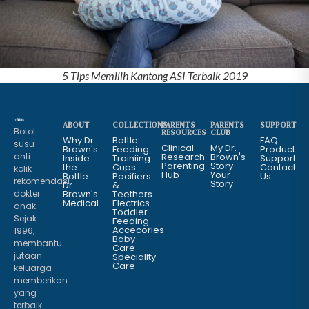
5 Tips Memilih Kantong ASI Terbaik 2019
ABOUT
COLLECTIONS
PARENTS
PARENTS
SUPPORT
Botol
RESOURCES
CLUB
Why Dr.
Bottle
FAQ
susu
Clinical
My Dr.
Brown's
Feeding
Product
anti
Research
Brown's
Inside
Trainiing
Support
Parenting
Story
the
Cups
Contact
kolik
Hub
Your
Bottle
Pacifiers
Us
rekomendasi
Story
Dr.
&
dokter
Brown's
Teethers
Medical
Electrics
anak.
Toddler
Sejak
Feeding
Accecories
1996,
Baby
membantu
Care
jutaan
Speciality
Care
keluarga
memberikan
yang
terbaik