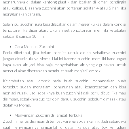
menaruhnya di dalam kantong plastik dan letakan di lemari pendingin
atau kulkas. Biasanya zucchini akan bertahan sekitar 4 atau 5 hari jika
menggunakan cara ini.
Selain itu, zucchini juga bisa diletakan dalam
freezer
kulkas dalam kondisi
terpotong jika diperlukan. Ukuran setiap potongan memiliki ketebalan
sekitar 8 sampai 10 mm.
Cara Mencuci Zucchini
Perlu diketahui, jika belum berniat untuk diolah sebaiknya zucchini
jangan dicuci dulu ya Moms. Hal ini karena zucchini memiliki kandungan
kaya akan air jadi bisa saja menyebabkan air yang digunakan untuk
mencuci akan diserap dan membuat buah menjadi lembek.
Kelembutan atau lembek pada buah zucchini menandakan buah
tersebut sudah mengalami penurunan atau kemerosotan dan bisa
menjadi rusak. Jadi sebaiknya buah zucchini tidak perlu dicuci jika mau
disimpan, sebaliknya cuci terlebih dahulu zucchini sebelum dimasak atau
diolah ya Moms.
Menyimpan Zucchini di Tempat Terbuka
Zucchini harus disimpan di tempat yang gelap dan kering. Jadi sebaiknya
saat menyimpannya simpanlah di dalam kardus atau
box
kemudian