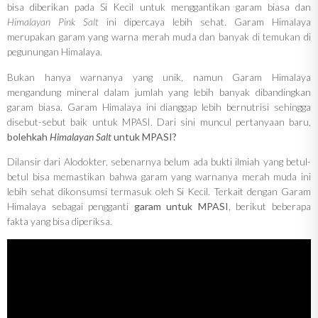
bisa diberikan pada Si Kecil untuk menggantikan garam biasa dan
Himalayan Pink Salt
ini dipercaya lebih sehat. Garam Himalaya
merupakan garam yang warna merah muda dan banyak di temukan di
pegunungan Himalaya.
Bukan hanya warnanya yang unik, namun Garam Himalaya
mengandung mineral dalam jumlah yang lebih banyak dibandingkan
garam biasa. Garam Himalaya ini dianggap lebih bernutrisi sehingga
disebut-sebut baik untuk MPASI. Dari sini muncul pertanyaan baru,
bolehkah
Himalayan Salt
untuk MPASI?
Dilansir dari Alodokter, sebenarnya belum ada bukti ilmiah yang betul-
betul bisa memastikan bahwa garam yang warnanya merah muda ini
lebih sehat dikonsumsi termasuk oleh Si Kecil. Terkait dengan Garam
Himalaya sebagai pengganti
garam untuk MPASI
, berikut beberapa
fakta yang bisa diperiksa.