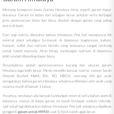
Memang komposisi kimia Garam Himalaya mirip seperti garam dapur
biasanya. Garam ini bebas dari sebagian besar polutan serta berbagai
jenis pemrosesan kimia dan biasa disebut dengan garam yang paling
murni di bumi.
Dari segi nutrisi, diketahui bahwa
Himalayan Pink Salt
mempunyai 84
mineral alami sekaligus termasuk di dalamnya magnesium, kalium,
kalsium, sulfat dan natrium klorida yang semuanya sangat oentung
untuk tubuh manusia. Akan tetapi, kandungan nutrium di dalamnya
lebih rendah dibanding dapur biasa.
Penyebabnya adalah pemrosesannya kurang dan ukuran garam
Himalaya juga lebih besar. Meski memiliki banyak nutrisi, namun Sarah
Almond Bushell Mphil, BSc, RD, MBDA, seorang ahli gizi anak
mengatakan bahwa garam Himalaya sebaiknya dihindari oleh anak yang
usianya masih di bawah 1 tahun
Pasalnya, meskipun ada banyak kandungan mineral serta bahan alami di
dalamnya, namun di dalam garam ini masih terdapat sodium chloride.
Jadi sekali lagi ditekankan bahwa
Himalayan Pink Sal
t sebaiknya dijadikan
pengganti
garam untuk MPASI
saat Si Kecil sudah agak besar.