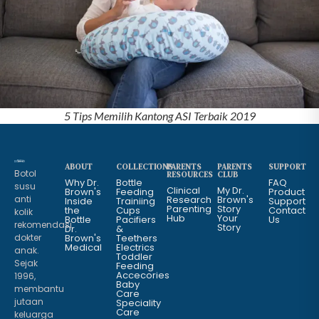
5 Tips Memilih Kantong ASI Terbaik 2019
ABOUT
COLLECTIONS
PARENTS
PARENTS
SUPPORT
Botol
RESOURCES
CLUB
Why Dr.
Bottle
FAQ
susu
Clinical
My Dr.
Brown's
Feeding
Product
anti
Research
Brown's
Inside
Trainiing
Support
Parenting
Story
the
Cups
Contact
kolik
Hub
Your
Bottle
Pacifiers
Us
rekomendasi
Story
Dr.
&
dokter
Brown's
Teethers
Medical
Electrics
anak.
Toddler
Sejak
Feeding
Accecories
1996,
Baby
membantu
Care
jutaan
Speciality
Care
keluarga